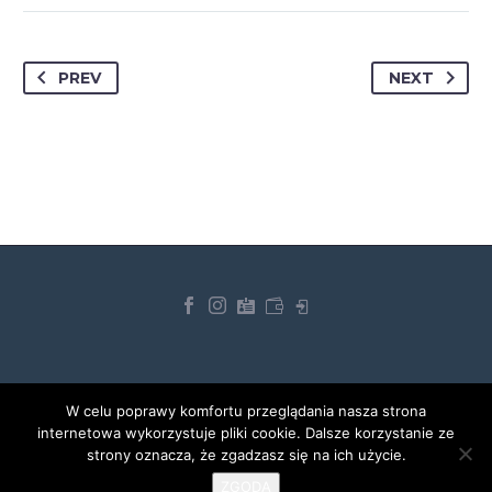
PREV
NEXT
W celu poprawy komfortu przeglądania nasza strona
internetowa wykorzystuje pliki cookie. Dalsze korzystanie ze
© 2026
BAS
Centrum
strony oznacza, że zgadzasz się na ich użycie.
Wszelkie prawa zastrzeżone.
ZGODA