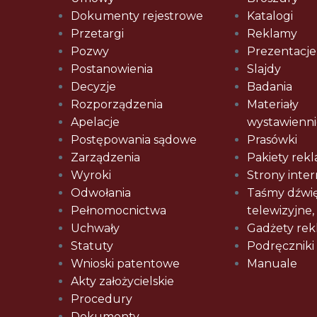
Dokumenty rejestrowe
Katalogi
Przetargi
Reklamy
Pozwy
Prezentacje
Postanowienia
Slajdy
Decyzje
Badania
Rozporządzenia
Materiały
Apelacje
wystawienni
Postępowania sądowe
Prasówki
Zarządzenia
Pakiety re
Wyroki
Strony inte
Odwołania
Taśmy dźwi
Pełnomocnictwa
telewizyjne,
Uchwały
Gadżety re
Statuty
Podręczniki
Wnioski patentowe
Manuale
Akty założycielskie
Procedury
Dokumenty