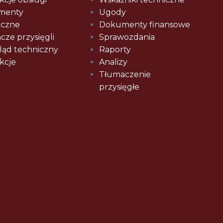
menty
Ugody
iczne
Dokumenty finansowe
cze przysięgli
Sprawozdania
ląd techniczny
Raporty
kcje
Analizy
Tłumaczenie
przysięgłe