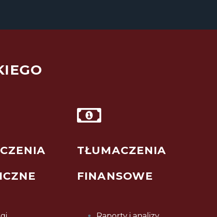
KIEGO
CZENIA
TŁUMACZENIA
ICZNE
FINANSOWE
gi
Raporty i analizy