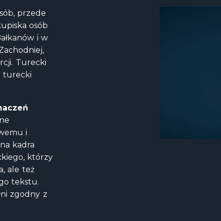
sób, przede
kupiska osób
Bałkanów i w
Zachodniej,
cji. Turecki
 turecki
maczeń
ane
owemu i
na kadra
kiego, którzy
, ale też
go tekstu.
ni zgodny z