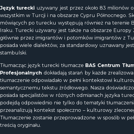
Język turecki
używany jest przez około 83 milionów o
wszystkim w Turcji i na obszarze Cypru Północnego. S
mówiących po turecku występują również na terenie 
Iraku. Turecki używany jest także na obszarze Europy 
głównie przez imigrantów i potomków imigrantów z Tur
posiada wiele dialektów, za standardowy uznawany jest
stambulski.
Tłumacząc język turecki tłumacze
BAS Centrum Tłu
Profesjonalnych
dokładają starań by każde zrealizow
tłumaczenie odpowiadało w pełni kontekstowi kultur
semantycznemu tekstu źródłowego. Nasza doświadczo
posiada specjalistów w różnych odmianach języka turec
podejdą odpowiednio nie tylko do tematyki tłumaczenia
przeanalizują kontekst społeczno – kulturowy zlecone
Tłumaczenie zostanie przeprowadzone w sposób w peł
treścią oryginału.