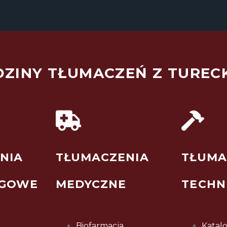
DZINY TŁUMACZEŃ Z TUREC
NIA
TŁUMACZENIA
TŁUMA
NGOWE
MEDYCZNE
TECHN
Biofarmacja
Katalo