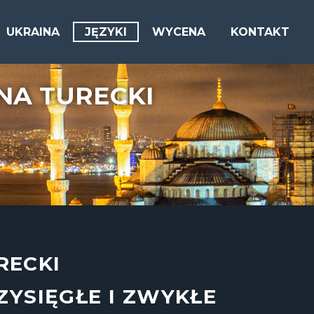
UKRAINA
JĘZYKI
WYCENA
KONTAKT
NA TURECKI
RECKI
YSIĘGŁE I ZWYKŁE