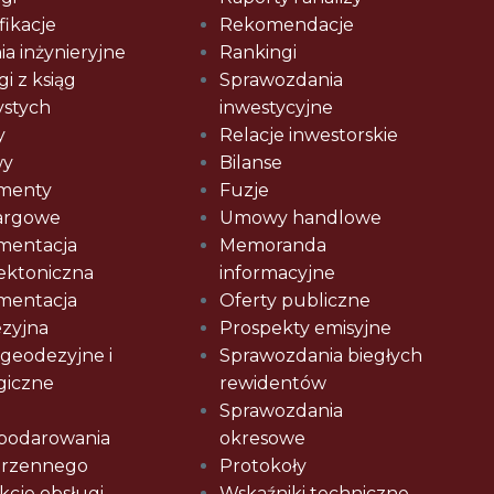
fikacje
Rekomendacje
a inżynieryjne
Rankingi
i z ksiąg
Sprawozdania
ystych
inwestycyjne
y
Relacje inwestorskie
y
Bilanse
menty
Fuzje
argowe
Umowy handlowe
mentacja
Memoranda
tektoniczna
informacyjne
mentacja
Oferty publiczne
zyjna
Prospekty emisyjne
 geodezyjne i
Sprawozdania biegłych
giczne
rewidentów
Sprawozdania
podarowania
okresowe
trzennego
Protokoły
kcje obsługi
Wskaźniki techniczne