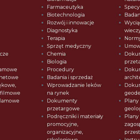
Farmaceutyka
Specy
Biotechnologia
Badani
Rozwój i innowacje
Wyciąg
Diagnostyka
wiecz
Terapia
Norm
Sprzęt medyczny
Umow
cze
Chemia
Doku
Biologia
przet
klamowe
Procedury
Doku
rnetowe
Badania i sprzedaż
archi
ękowe,
Wprowadzanie leków
Doku
 filmowe
na rynek
geode
klamowe
Dokumenty
Plany
przetargowe
geolo
Podręczniki i materiały
Plany
promocyjne,
zagos
organizacyjne,
przes
szkoleniowe
Instru