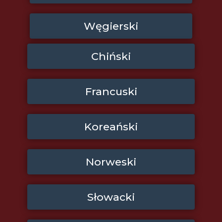
Węgierski
Chiński
Francuski
Koreański
Norweski
Słowacki