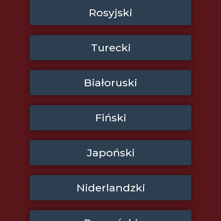
Rosyjski
Turecki
Białoruski
Fiński
Japoński
Niderlandzki