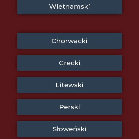
Wietnamski
Chorwacki
Grecki
Litewski
Perski
Słoweński