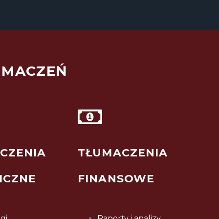
UMACZEŃ
CZENIA
TŁUMACZENIA
ICZNE
FINANSOWE
gi
Raporty i analizy