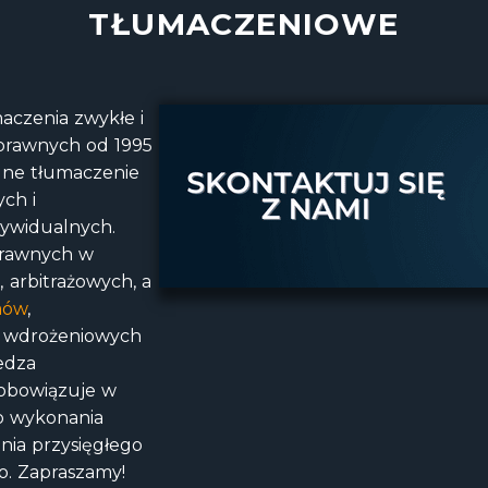
TŁUMACZENIOWE
aczenia zwykłe i
rawnych od 1995
alne tłumaczenie
ch i
dywidualnych.
rawnych w
arbitrażowych, a
ów
,
ań wdrożeniowych
edza
 obowiązuje w
o wykonania
enia
przysięgłego
. Zapraszamy!