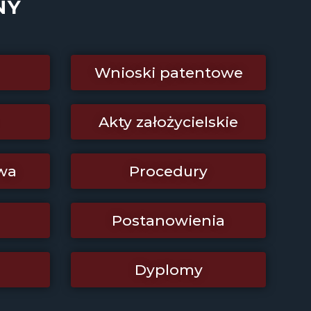
NY
Wnioski patentowe
Akty założycielskie
wa
Procedury
Postanowienia
Dyplomy