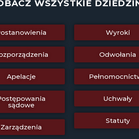
OBACZ WSZYSTKIE DZIEDZI
ostanowienia
Wyroki
ozporządzenia
Odwołania
Apelacje
Pełnomocnict
Postępowania
Uchwały
sądowe
Statuty
Zarządzenia