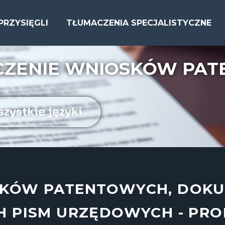
PRZYSIĘGLI
TŁUMACZENIA SPECJALISTYCZNE
CZENIE WNIOSKÓW PA
zystkie języki
SKÓW PATENTOWYCH, DOK
H PISM URZĘDOWYCH - PR