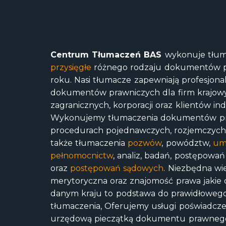
Centrum Tłumaczeń BAS
wykonuje tłum
przysięgłe
różnego rodzaju dokumentów p
roku. Nasi tłumacze zapewniają profesjon
dokumentów prawniczych dla firm krajowy
zagranicznych, korporacji oraz klientów in
Wykonujemy tłumaczenia dokumentów p
procedurach pojednawczych, rozjemczych, 
także tłumaczenia
pozwów
, powództw,
um
pełnomocnictw
, analiz, badań, postępow
oraz
postępowań sądowych
. Niezbędna wi
merytoryczna oraz znajomość prawa jakie
danym kraju to podstawa do prawidłoweg
tłumaczenia, Oferujemy usługi poświadcz
urzędową pieczątką dokumentu prawnego