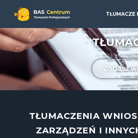
TŁUMACZE 
TŁUMA
Zobacz ws
TŁUMACZENIA WNIO
ZARZĄDZEŃ I INNYC