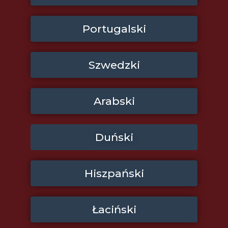
Portugalski
Szwedzki
Arabski
Duński
Hiszpański
Łaciński