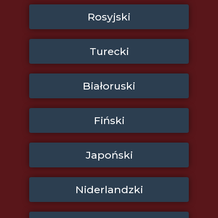
Rosyjski
Turecki
Białoruski
Fiński
Japoński
Niderlandzki