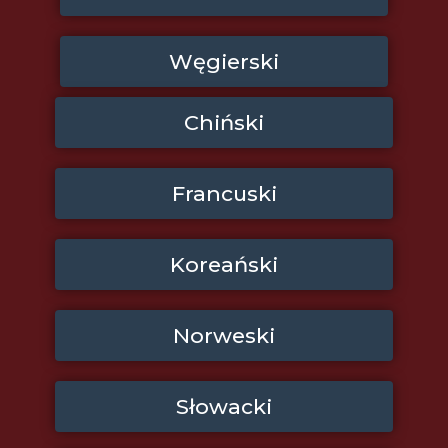
Węgierski
Chiński
Francuski
Koreański
Norweski
Słowacki