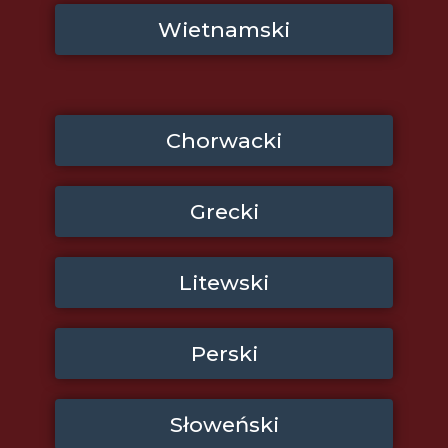
Wietnamski
Chorwacki
Grecki
Litewski
Perski
Słoweński